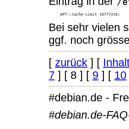
Eintrag in der
/e
Bei sehr vielen 
ggf. noch grösse
[
zurück
] [
Inhal
7
] [ 8 ] [
9
] [
10
#debian.de - Fr
#debian.de-FA