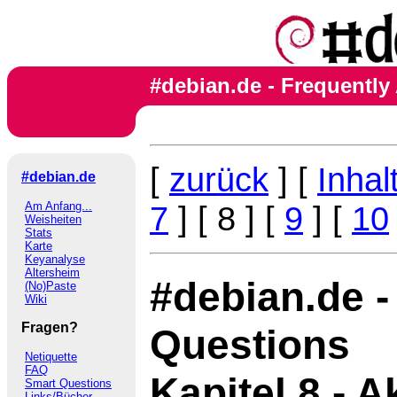
#debian.de - Frequently
[
zurück
] [
Inhal
#debian.de
Am Anfang...
7
] [ 8 ] [
9
] [
10
Weisheiten
Stats
Karte
Keyanalyse
Altersheim
#debian.de -
(No)Paste
Wiki
Fragen?
Questions
Netiquette
FAQ
Kapitel 8 - 
Smart Questions
Links/Bücher